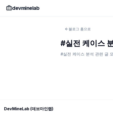
devminelab
블로그 홈으로
#
실전 케이스 
#
실전 케이스 분석
관련 글 
DevMineLab (데브마인랩)