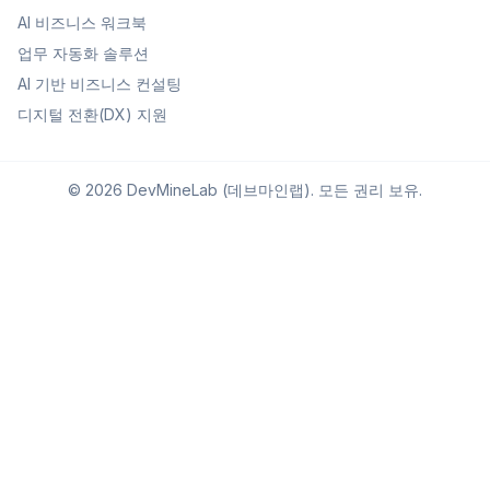
AI 비즈니스 워크북
업무 자동화 솔루션
AI 기반 비즈니스 컨설팅
디지털 전환(DX) 지원
©
2026
DevMineLab (데브마인랩). 모든 권리 보유.