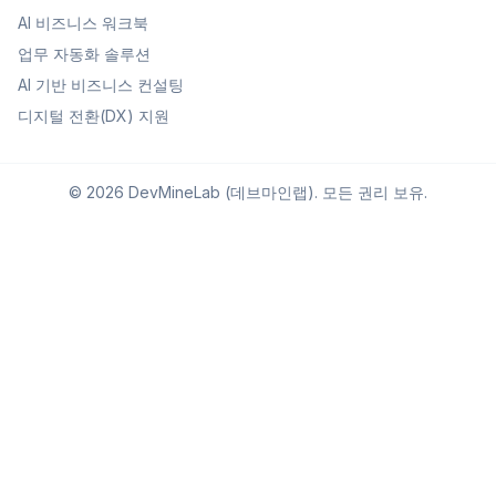
AI 비즈니스 워크북
업무 자동화 솔루션
AI 기반 비즈니스 컨설팅
디지털 전환(DX) 지원
©
2026
DevMineLab (데브마인랩). 모든 권리 보유.