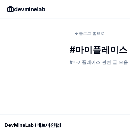
devminelab
블로그 홈으로
#
마이플레이스
#
마이플레이스
관련 글 모음
DevMineLab (데브마인랩)