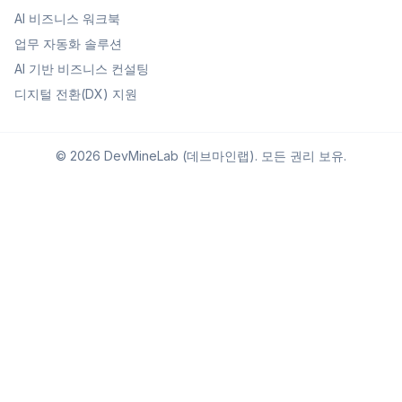
AI 비즈니스 워크북
업무 자동화 솔루션
AI 기반 비즈니스 컨설팅
디지털 전환(DX) 지원
©
2026
DevMineLab (데브마인랩). 모든 권리 보유.